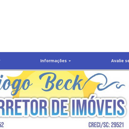
r
Informações
Avalie s