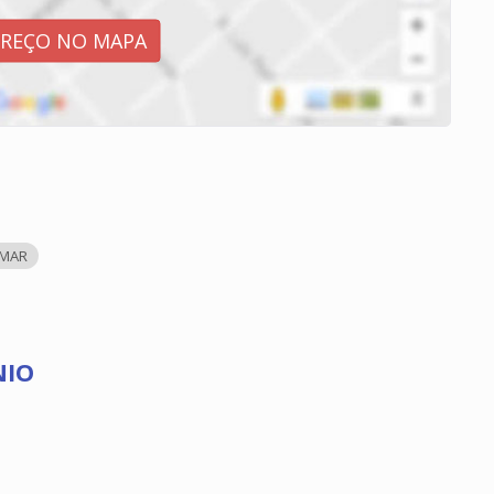
EREÇO NO MAPA
 MAR
NIO