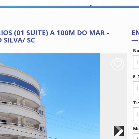
S (01 SUITE) A 100M DO MAR -
E
 SILVA/ SC
N
E-
Te
M